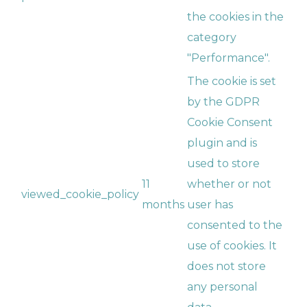
the cookies in the
category
"Performance".
The cookie is set
by the GDPR
Cookie Consent
plugin and is
used to store
11
whether or not
viewed_cookie_policy
months
user has
consented to the
use of cookies. It
does not store
any personal