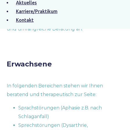
Aktuelles
Jugendliche und Erwachsene aller Altersklassen
Karriere/Praktikum
mit Stimm-, Sprech-, Sprach-, und
Kontakt
Schluckstörungen und bieten eine fundierte
und umfangreiche Beratung an.
Erwachsene
In folgenden Bereichen stehen wir Ihnen
beratend und therapeutisch zur Seite:
Sprachstörungen (Aphasie z.B. nach
Schlaganfall)
Sprechstörungen (Dysarthrie,