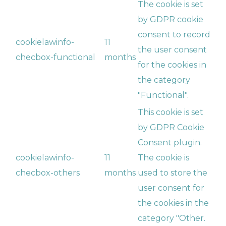
The cookie is set
by GDPR cookie
consent to record
cookielawinfo-
11
the user consent
checbox-functional
months
for the cookies in
the category
"Functional".
This cookie is set
by GDPR Cookie
Consent plugin.
cookielawinfo-
11
The cookie is
checbox-others
months
used to store the
user consent for
the cookies in the
category "Other.